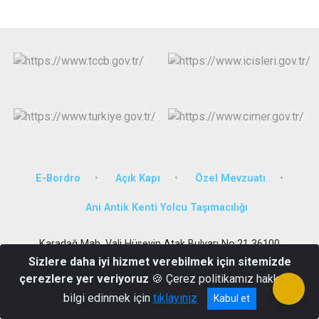
E-Bordro
Açık Kapı
Özel Mevzuatı
Ani Antik Kenti Yolcu Taşımacılığı
Karadağ Mah. Vali Hüseyin Atak Bulvarı No:21 36100
Sizlere daha iyi hizmet verebilmek için sitemizde
474 212 75 28-29
çerezlere yer veriyoruz
🍪 Çerez politikamız hakkında
bilgi edinmek için
tıklayınız
Kabul et