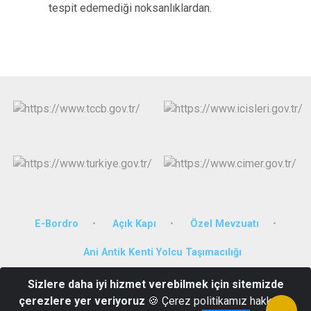
tespit edemediği noksanlıklardan.
E-Bordro
Açık Kapı
Özel Mevzuatı
Ani Antik Kenti Yolcu Taşımacılığı
Sizlere daha iyi hizmet verebilmek için sitemizde
Karadağ Mah. Vali Hüseyin Atak Bulvarı No:21 36100
çerezlere yer veriyoruz
🍪 Çerez politikamız hakkında
474 212 75 28-29