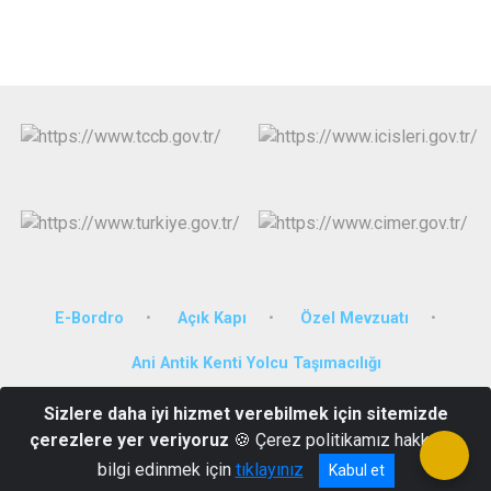
E-Bordro
Açık Kapı
Özel Mevzuatı
Ani Antik Kenti Yolcu Taşımacılığı
Sizlere daha iyi hizmet verebilmek için sitemizde
Karadağ Mah. Vali Hüseyin Atak Bulvarı No:21 36100
çerezlere yer veriyoruz
🍪 Çerez politikamız hakkında
474 212 75 28-29
bilgi edinmek için
tıklayınız
Kabul et