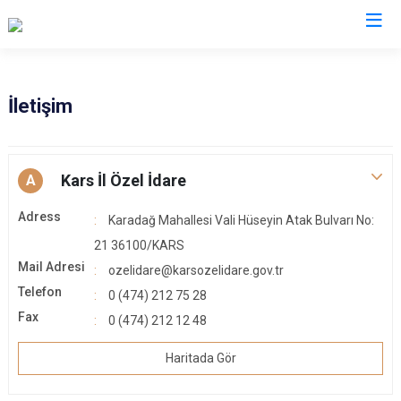
İletişim
Kars İl Özel İdare
A
Adress
Karadağ Mahallesi Vali Hüseyin Atak Bulvarı No:
21 36100/KARS
Mail Adresi
ozelidare@karsozelidare.gov.tr
Telefon
0 (474) 212 75 28
Fax
0 (474) 212 12 48
Haritada Gör