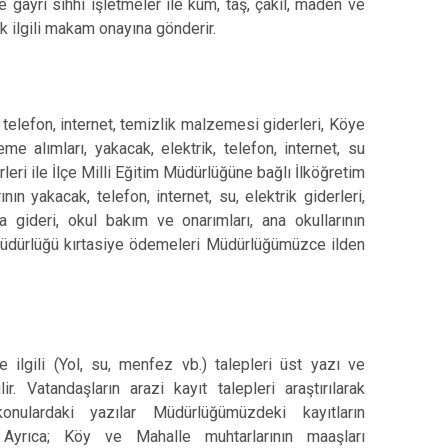
 gayrı sıhhi işletmeler ile kum, taş, çakıl, maden ve
k ilgili makam onayına gönderir.
elefon, internet, temizlik malzemesi giderleri, Köye
 alımları, yakacak, elektrik, telefon, internet, su
rleri ile İlçe Milli Eğitim Müdürlüğüne bağlı İlköğretim
ın yakacak, telefon, internet, su, elektrik giderleri,
a gideri, okul bakım ve onarımları, ana okullarının
im Müdürlüğü kırtasiye ödemeleri Müdürlüğümüzce ilden
ilgili (Yol, su, menfez vb.) talepleri üst yazı ve
 Vatandaşların arazi kayıt talepleri araştırılarak
onulardaki yazılar Müdürlüğümüzdeki kayıtların
. Ayrıca; Köy ve Mahalle muhtarlarının maaşları