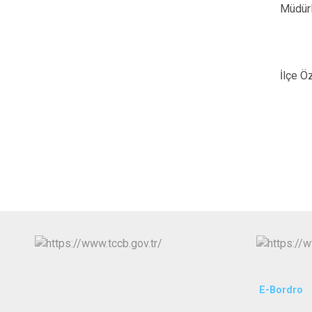
Müdürl
İlçe Ö
E-Bordro