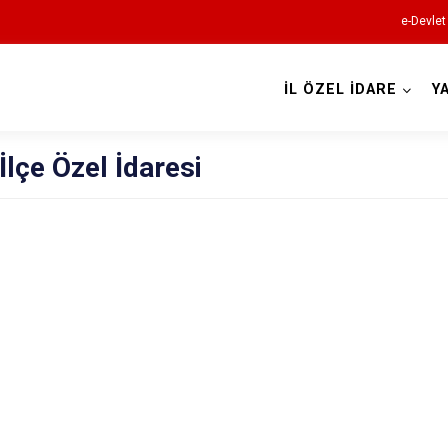
e-Devlet
İL ÖZEL İDARE
Y
İlçe Özel İdaresi