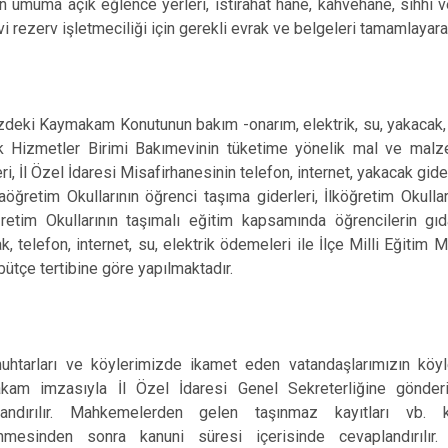
n umuma açık eğlence yerleri, istirahat hane, kahvehane, sıhhi ve
vi rezerv işletmeciliği için gerekli evrak ve belgeleri tamamlayara
zdeki Kaymakam Konutunun bakım -onarım, elektrik, su, yakacak, t
k Hizmetler Birimi Bakımevinin tüketime yönelik mal ve malzeme
ri, İl Özel İdaresi Misafirhanesinin telefon, internet, yakacak gide
aöğretim Okullarının öğrenci taşıma giderleri, İlköğretim Okulların
retim Okullarının taşımalı eğitim kapsamında öğrencilerin gıd
k, telefon, internet, su, elektrik ödemeleri ile İlçe Milli Eğit
bütçe tertibine göre yapılmaktadır.
htarları ve köylerimizde ikamet eden vatandaşlarımızın köyle 
am imzasıyla İl Özel İdaresi Genel Sekreterliğine gönderilir.
landırılır. Mahkemelerden gelen taşınmaz kayıtları vb. k
enmesinden sonra kanuni süresi içerisinde cevaplandırılır