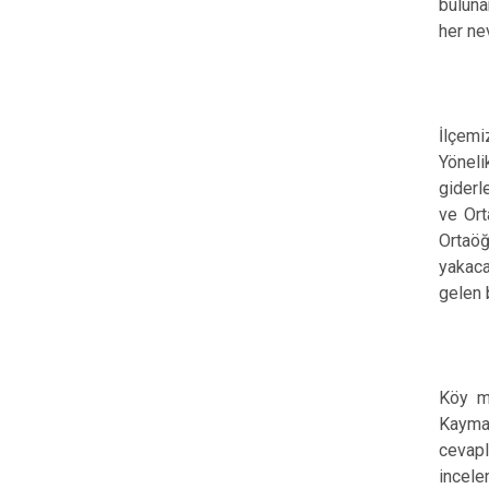
buluna
her ne
İlçemi
Yöneli
giderle
ve Ort
Ortaöğ
yakaca
gelen 
Köy mu
Kaymak
cevap
incel